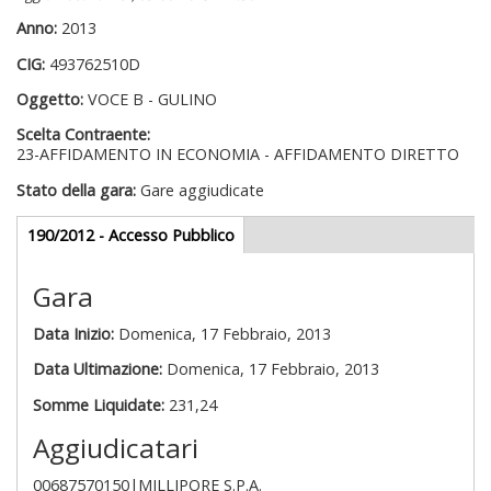
Anno:
2013
CIG:
493762510D
Oggetto:
VOCE B - GULINO
Scelta Contraente:
23-AFFIDAMENTO IN ECONOMIA - AFFIDAMENTO DIRETTO
Stato della gara:
Gare aggiudicate
Gare appalti
190/2012 - Accesso Pubblico
(scheda
attiva)
Gara
Data Inizio:
Domenica, 17 Febbraio, 2013
Data Ultimazione:
Domenica, 17 Febbraio, 2013
Somme Liquidate:
231,24
Aggiudicatari
00687570150|MILLIPORE S.P.A.