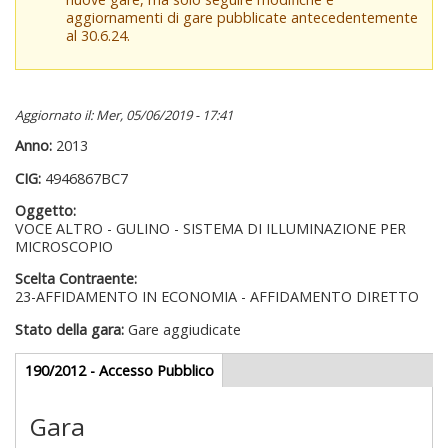
aggiornamenti di gare pubblicate antecedentemente
al 30.6.24.
Aggiornato il: Mer, 05/06/2019 - 17:41
Anno:
2013
CIG:
4946867BC7
Oggetto:
VOCE ALTRO - GULINO - SISTEMA DI ILLUMINAZIONE PER
MICROSCOPIO
Scelta Contraente:
23-AFFIDAMENTO IN ECONOMIA - AFFIDAMENTO DIRETTO
Stato della gara:
Gare aggiudicate
Gare appalti
190/2012 - Accesso Pubblico
(scheda
attiva)
Gara