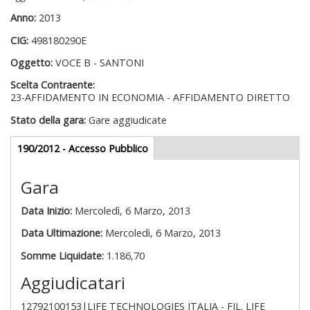
Anno:
2013
CIG:
498180290E
Oggetto:
VOCE B - SANTONI
Scelta Contraente:
23-AFFIDAMENTO IN ECONOMIA - AFFIDAMENTO DIRETTO
Stato della gara:
Gare aggiudicate
Gare appalti
190/2012 - Accesso Pubblico
(scheda
attiva)
Gara
Data Inizio:
Mercoledì, 6 Marzo, 2013
Data Ultimazione:
Mercoledì, 6 Marzo, 2013
Somme Liquidate:
1.186,70
Aggiudicatari
12792100153|LIFE TECHNOLOGIES ITALIA - FIL. LIFE