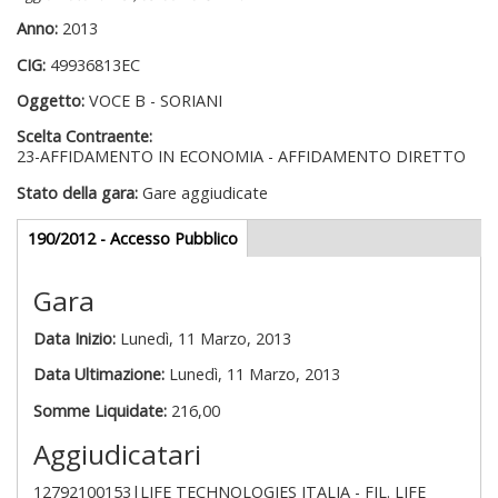
Anno:
2013
CIG:
49936813EC
Oggetto:
VOCE B - SORIANI
Scelta Contraente:
23-AFFIDAMENTO IN ECONOMIA - AFFIDAMENTO DIRETTO
Stato della gara:
Gare aggiudicate
Gare appalti
190/2012 - Accesso Pubblico
(scheda
attiva)
Gara
Data Inizio:
Lunedì, 11 Marzo, 2013
Data Ultimazione:
Lunedì, 11 Marzo, 2013
Somme Liquidate:
216,00
Aggiudicatari
12792100153|LIFE TECHNOLOGIES ITALIA - FIL. LIFE