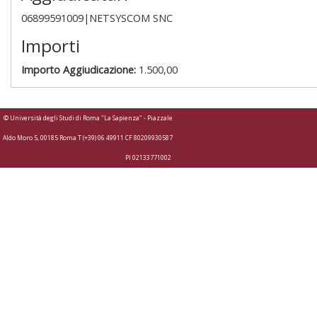
06899591009|NETSYSCOM SNC
Importi
Importo Aggiudicazione:
1.500,00
© Università degli Studi di Roma "La Sapienza" - Piazzale
Aldo Moro 5, 00185 Roma T (+39) 06 49911 CF 80209930587
PI 02133771002