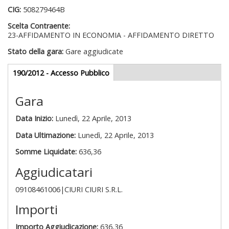
CIG:
508279464B
Scelta Contraente:
23-AFFIDAMENTO IN ECONOMIA - AFFIDAMENTO DIRETTO
Stato della gara:
Gare aggiudicate
Gare appalti
190/2012 - Accesso Pubblico
(scheda
attiva)
Gara
Data Inizio:
Lunedì, 22 Aprile, 2013
Data Ultimazione:
Lunedì, 22 Aprile, 2013
Somme Liquidate:
636,36
Aggiudicatari
09108461006|CIURI CIURI S.R.L.
Importi
Importo Aggiudicazione:
636,36