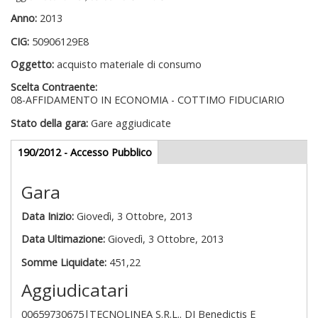
Anno:
2013
CIG:
50906129E8
Oggetto:
acquisto materiale di consumo
Scelta Contraente:
08-AFFIDAMENTO IN ECONOMIA - COTTIMO FIDUCIARIO
Stato della gara:
Gare aggiudicate
Gare appalti
190/2012 - Accesso Pubblico
(scheda
attiva)
Gara
Data Inizio:
Giovedì, 3 Ottobre, 2013
Data Ultimazione:
Giovedì, 3 Ottobre, 2013
Somme Liquidate:
451,22
Aggiudicatari
00659730675|TECNOLINEA S.R.L.. DI Benedictis E