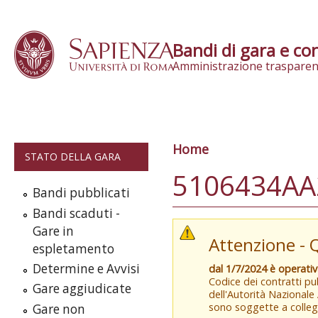
Skip to content
Bandi di gara e con
Amministrazione trasparen
Home
Tu sei qui
STATO DELLA GARA
5106434AA
Bandi pubblicati
Bandi scaduti -
Gare in
Attenzione - 
espletamento
Determine e Avvisi
dal 1/7/2024 è operati
Codice dei contratti pub
Gare aggiudicate
dell'Autorità Nazionale
sono soggette a colleg
Gare non