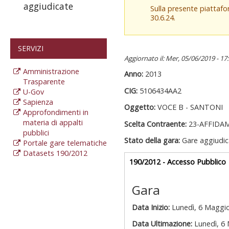
aggiudicate
Sulla presente piattaf
30.6.24.
SERVIZI
Aggiornato il: Mer, 05/06/2019 - 17
Amministrazione
Anno:
2013
Trasparente
CIG:
5106434AA2
U-Gov
Sapienza
Oggetto:
VOCE B - SANTONI
Approfondimenti in
materia di appalti
Scelta Contraente:
23-AFFIDA
pubblici
Stato della gara:
Gare aggiudic
Portale gare telematiche
Datasets 190/2012
Gare appalti
190/2012 - Accesso Pubblico
a
Gara
Data Inizio:
Lunedì, 6 Maggi
Data Ultimazione:
Lunedì, 6