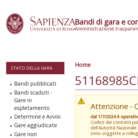
Skip to content
Bandi di gara e con
Amministrazione trasparen
Home
Tu sei qui
STATO DELLA GARA
51168985C
Bandi pubblicati
Bandi scaduti -
Gare in
Attenzione - 
espletamento
Determine e Avvisi
dal 1/7/2024 è operati
Codice dei contratti pub
Gare aggiudicate
dell'Autorità Nazionale
sono soggette a colleg
Gare non