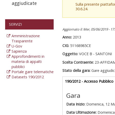
aggiudicate
Sulla presente piattaf
30.6.24.
SERVIZI
Aggiornato il: Mer, 05/06/2019 - 17
Amministrazione
Anno:
2013
Trasparente
CIG:
51168985CE
U-Gov
Sapienza
Oggetto:
VOCE B - SANTONI
Approfondimenti in
materia di appalti
Scelta Contraente:
23-AFFIDA
pubblici
Stato della gara:
Gare aggiudic
Portale gare telematiche
Datasets 190/2012
Gare appalti
190/2012 - Accesso Pubblico
a
Gara
Data Inizio:
Domenica, 12 Ma
Data Ultimazione:
Domenica,