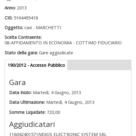
Anno:
2013
CIG:
5164495418
Oggetto:
cavi - MARCHETTI
Scelta Contraente:
08-AFFIDAMENTO IN ECONOMIA - COTTIMO FIDUCIARIO
Stato della gara:
Gare aggiudicate
Gare appalti
190/2012 - Accesso Pubblico
(scheda
attiva)
Gara
Data Inizio:
Martedì, 4 Giugno, 2013
Data Ultimazione:
Martedì, 4 Giugno, 2013
Somme Liquidate:
720,00
Aggiudicatari
11604240157|NEXOS ELECTRONIC SYSTEM SRL