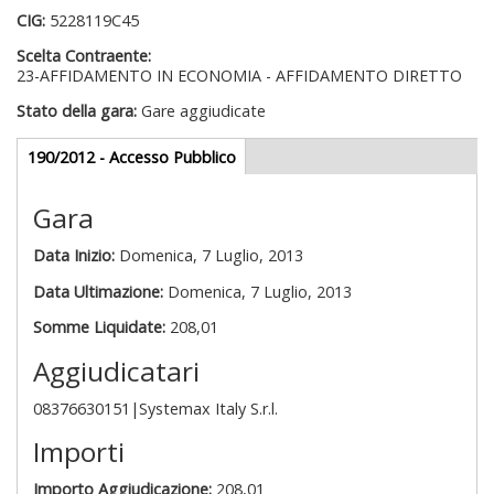
CIG:
5228119C45
Scelta Contraente:
23-AFFIDAMENTO IN ECONOMIA - AFFIDAMENTO DIRETTO
Stato della gara:
Gare aggiudicate
Gare appalti
190/2012 - Accesso Pubblico
(scheda
attiva)
Gara
Data Inizio:
Domenica, 7 Luglio, 2013
Data Ultimazione:
Domenica, 7 Luglio, 2013
Somme Liquidate:
208,01
Aggiudicatari
08376630151|Systemax Italy S.r.l.
Importi
Importo Aggiudicazione:
208,01