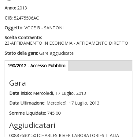
Anno:
2013
CIG:
52475596AC
Oggetto:
VOCE B - SANTONI
Scelta Contraente:
23-AFFIDAMENTO IN ECONOMIA - AFFIDAMENTO DIRETTO
Stato della gara:
Gare aggiudicate
Gare appalti
190/2012 - Accesso Pubblico
(scheda
attiva)
Gara
Data Inizio:
Mercoledì, 17 Luglio, 2013
Data Ultimazione:
Mercoledì, 17 Luglio, 2013
Somme Liquidate:
745,00
Aggiudicatari
00887630150|CHARLES RIVER LABORATORIES ITALIA