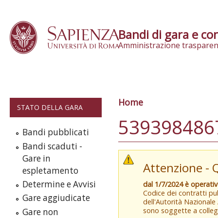
Skip to content
Bandi di gara e con
Amministrazione trasparen
Home
Tu sei qui
STATO DELLA GARA
5393984867
Bandi pubblicati
Bandi scaduti -
Gare in
Attenzione - 
espletamento
Determine e Avvisi
dal 1/7/2024 è operati
Codice dei contratti pub
Gare aggiudicate
dell'Autorità Nazionale
sono soggette a colleg
Gare non