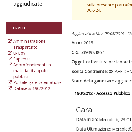
aggiudicate
Sulla presente piattaf
30.6.24.
SERVIZI
Aggiornato il: Mer, 05/06/2019 - 17
Amministrazione
Anno:
2013
Trasparente
CIG:
5393984867
U-Gov
Sapienza
Oggetto:
fornitura per laborat
Approfondimenti in
materia di appalti
Scelta Contraente:
08-AFFIDA
pubblici
Stato della gara:
Gare aggiudic
Portale gare telematiche
Datasets 190/2012
Gare appalti
190/2012 - Accesso Pubblico
a
Gara
Data Inizio:
Mercoledì, 23 Ot
Data Ultimazione:
Mercoledì