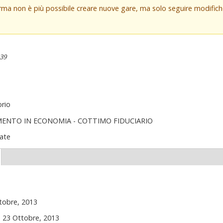
orma non è più possibile creare nuove gare, ma solo seguire modifi
:39
orio
MENTO IN ECONOMIA - COTTIMO FIDUCIARIO
ate
(scheda
ttiva)
tobre, 2013
, 23 Ottobre, 2013