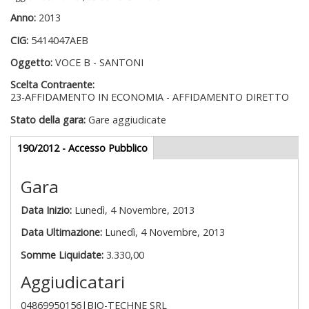
Anno:
2013
CIG:
5414047AEB
Oggetto:
VOCE B - SANTONI
Scelta Contraente:
23-AFFIDAMENTO IN ECONOMIA - AFFIDAMENTO DIRETTO
Stato della gara:
Gare aggiudicate
Gare appalti
190/2012 - Accesso Pubblico
(scheda
attiva)
Gara
Data Inizio:
Lunedì, 4 Novembre, 2013
Data Ultimazione:
Lunedì, 4 Novembre, 2013
Somme Liquidate:
3.330,00
Aggiudicatari
04869950156|BIO-TECHNE SRL