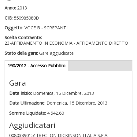
Anno:
2013
CIG:
550985080D
Oggetto:
VOCE B - SCREPANTI
Scelta Contraente:
23-AFFIDAMENTO IN ECONOMIA - AFFIDAMENTO DIRETTO
Stato della gara:
Gare aggiudicate
Gare appalti
190/2012 - Accesso Pubblico
(scheda
attiva)
Gara
Data Inizio:
Domenica, 15 Dicembre, 2013
Data Ultimazione:
Domenica, 15 Dicembre, 2013
Somme Liquidate:
4.542,60
Aggiudicatari
00803890151|BECTON DICKINSON ITALIA S.P.A.