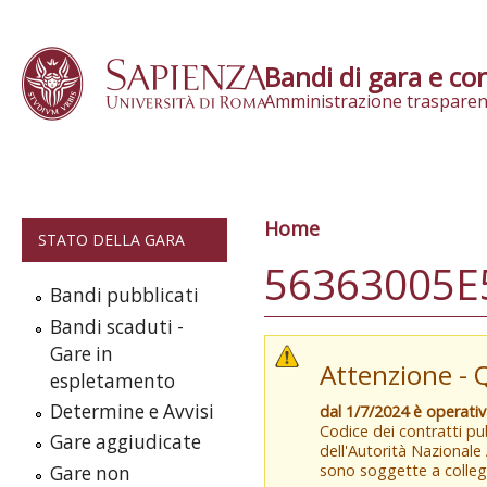
Skip to content
Bandi di gara e con
Amministrazione trasparen
Home
Tu sei qui
STATO DELLA GARA
56363005E
Bandi pubblicati
Bandi scaduti -
Gare in
Attenzione - 
espletamento
Determine e Avvisi
dal 1/7/2024 è operati
Codice dei contratti pub
Gare aggiudicate
dell'Autorità Nazionale
sono soggette a colleg
Gare non