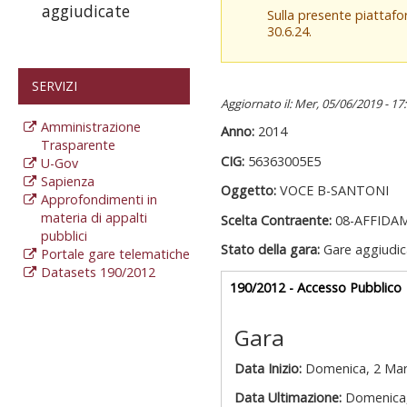
aggiudicate
Sulla presente piattaf
30.6.24.
SERVIZI
Aggiornato il: Mer, 05/06/2019 - 17
Amministrazione
Anno:
2014
Trasparente
CIG:
56363005E5
U-Gov
Sapienza
Oggetto:
VOCE B-SANTONI
Approfondimenti in
materia di appalti
Scelta Contraente:
08-AFFIDA
pubblici
Stato della gara:
Gare aggiudic
Portale gare telematiche
Datasets 190/2012
Gare appalti
190/2012 - Accesso Pubblico
a
Gara
Data Inizio:
Domenica, 2 Mar
Data Ultimazione:
Domenica,