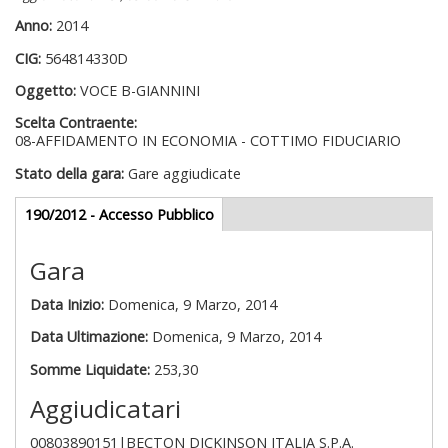
Anno:
2014
CIG:
564814330D
Oggetto:
VOCE B-GIANNINI
Scelta Contraente:
08-AFFIDAMENTO IN ECONOMIA - COTTIMO FIDUCIARIO
Stato della gara:
Gare aggiudicate
Gare appalti
190/2012 - Accesso Pubblico
(scheda
attiva)
Gara
Data Inizio:
Domenica, 9 Marzo, 2014
Data Ultimazione:
Domenica, 9 Marzo, 2014
Somme Liquidate:
253,30
Aggiudicatari
00803890151|BECTON DICKINSON ITALIA S.P.A.