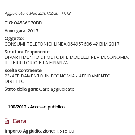
Aggiornato il: Mer, 22/01/2020 - 11:13
CIG:
04586970BD
Anno gara:
2015
Oggetto:
CONSUMI TELEFONICI LINEA 064957606 4? BIM 2017
Struttura Proponente:
DIPARTIMENTO DI METODI E MODELLI PER L'ECONOMIA,
IL TERRITORIO E LA FINANZA
Scelta Contraente:
23-AFFIDAMENTO IN ECONOMIA - AFFIDAMENTO
DIRETTO
Stato della gara:
Gare aggiudicate
Gare gara
190/2012 - Accesso pubblico
(scheda
attiva)
Gara
Importo Aggiudicazione:
1.515,00