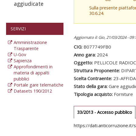
aggiudicate
Sulla presente piattaf
30.6.24.
SERVIZI
Aggiornato il: Gio, 21/03/2024 - 09:
Amministrazione
CIG:
B077749FB0
Trasparente
U-Gov
Anno gara:
2024
Sapienza
Oggetto:
PELLICOLE RADIOC
Approfondimenti in
Struttura Proponente:
DIPAR
materia di appalti
Scelta Contraente:
23-AFFID
pubblici
Portale gare telematiche
Stato della gara:
Gare aggiudi
Datasets 190/2012
Tipologia acquisto:
Forniture
Gare gara
33/2013 - Accesso pubblico
(
at
https://dati.anticorruzione
Sezione redaz