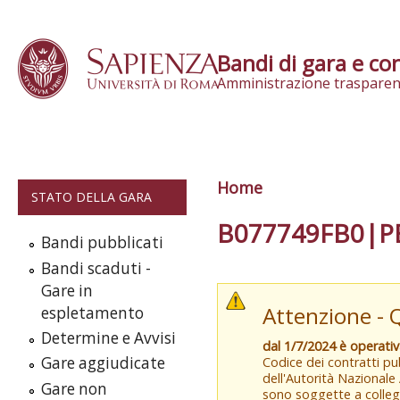
Skip to content
Bandi di gara e con
Amministrazione trasparen
Home
Tu sei qui
STATO DELLA GARA
B077749FB0|P
Bandi pubblicati
Bandi scaduti -
Gare in
Attenzione - 
espletamento
Determine e Avvisi
dal 1/7/2024 è operati
Gare aggiudicate
Codice dei contratti pub
dell'Autorità Nazionale
Gare non
sono soggette a colleg