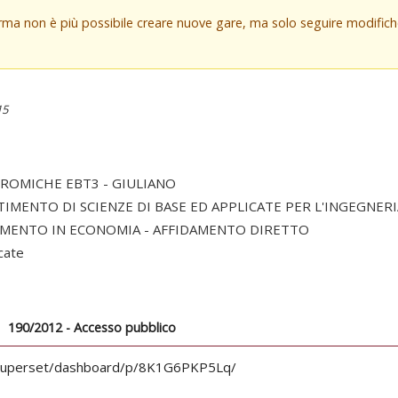
orma non è più possibile creare nuove gare, ma solo seguire modifi
15
ROMICHE EBT3 - GIULIANO
TIMENTO DI SCIENZE DI BASE ED APPLICATE PER L'INGEGNERI
AMENTO IN ECONOMIA - AFFIDAMENTO DIRETTO
cate
190/2012 - Accesso pubblico
scheda
tiva)
.it/superset/dashboard/p/8K1G6PKP5Lq/
ionale