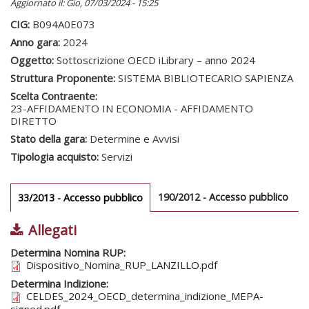
Aggiornato il: Gio, 07/03/2024 - 15:25
CIG:
B094A0E073
Anno gara:
2024
Oggetto:
Sottoscrizione OECD iLibrary – anno 2024
Struttura Proponente:
SISTEMA BIBLIOTECARIO SAPIENZA
Scelta Contraente:
23-AFFIDAMENTO IN ECONOMIA - AFFIDAMENTO
DIRETTO
Stato della gara:
Determine e Avvisi
Tipologia acquisto:
Servizi
Gare gara
190/2012 - Accesso pubblico
33/2013 - Accesso pubblico
(scheda
attiva)
Allegati
Sezione redazionale
Determina Nomina RUP:
Dispositivo_Nomina_RUP_LANZILLO.pdf
Determina Indizione:
CELDES_2024_OECD_determina_indizione_MEPA-