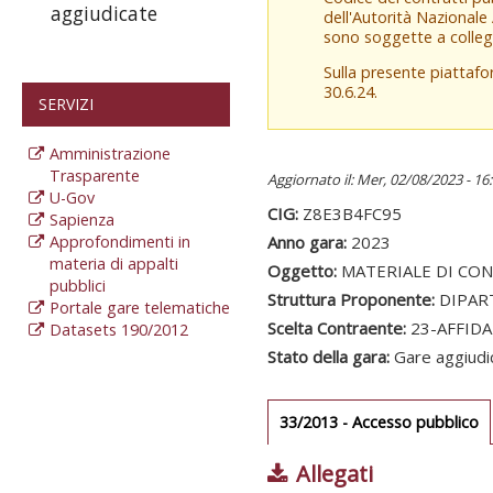
aggiudicate
dell'Autorità Nazionale
sono soggette a colleg
Sulla presente piattaf
30.6.24.
SERVIZI
Amministrazione
Trasparente
Aggiornato il: Mer, 02/08/2023 - 16
U-Gov
CIG:
Z8E3B4FC95
Sapienza
Approfondimenti in
Anno gara:
2023
materia di appalti
Oggetto:
MATERIALE DI CO
pubblici
Struttura Proponente:
DIPAR
Portale gare telematiche
Scelta Contraente:
23-AFFID
Datasets 190/2012
Stato della gara:
Gare aggiudi
Gare gara
33/2013 - Accesso pubblico
(
at
Allegati
Sezione redaz