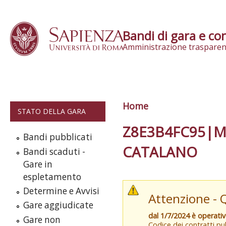
Skip to content
Bandi di gara e con
Amministrazione trasparen
Home
Tu sei qui
STATO DELLA GARA
Z8E3B4FC95|M
Bandi pubblicati
CATALANO
Bandi scaduti -
Gare in
espletamento
Determine e Avvisi
Attenzione - 
Gare aggiudicate
dal 1/7/2024 è operati
Gare non
Codice dei contratti pub