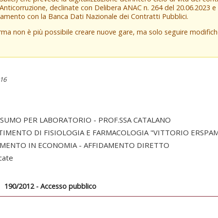
 Anticorruzione, declinate con Delibera ANAC n. 264 del 20.06.2023 
amento con la Banca Dati Nazionale dei Contratti Pubblici.
orma non è più possibile creare nuove gare, ma solo seguire modifi
:16
NSUMO PER LABORATORIO - PROF.SSA CATALANO
TIMENTO DI FISIOLOGIA E FARMACOLOGIA "VITTORIO ERSPA
AMENTO IN ECONOMIA - AFFIDAMENTO DIRETTO
cate
190/2012 - Accesso pubblico
scheda
tiva)
ionale