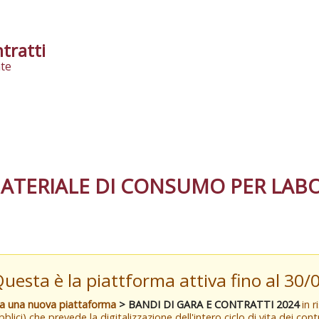
tratti
te
ATERIALE DI CONSUMO PER LABO
Questa è la piattforma attiva fino al 30
va una nuova piattaforma
> BANDI DI GARA E CONTRATTI 2024
in r
blici) che prevede la digitalizzazione dell'intero ciclo di vita dei con