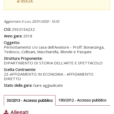
al 30.6.24.
Aggiornato il: Lun, 20/01/2020 - 16:33
CIG:
Z9321EA232
Anno gara:
2018
Oggetto:
Pernottamento c/o casa dell'Aviatore - Proff. Bonanzinga,
Tedesco, Collisani, Macchiarella, Blonde e Pasquini
Struttura Proponente:
DIPARTIMENTO DI STORIA DELL'ARTE E SPETTACOLO
Scelta Contraente:
23-AFFIDAMENTO IN ECONOMIA - AFFIDAMENTO
DIRETTO
Stato della gara:
Gare aggiudicate
Gare gara
190/2012 - Accesso pubblico
33/2013 - Accesso pubblico
(scheda
attiva)
Allegati