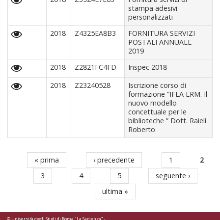
stampa adesivi
personalizzati
2018
Z4325EA8B3
FORNITURA SERVIZI
POSTALI ANNUALE
2019
2018
Z2821FC4FD
Inspec 2018
2018
Z23240528
Iscrizione corso di
formazione “IFLA LRM. Il
nuovo modello
concettuale per le
biblioteche ” Dott. Raieli
Roberto
« prima
‹ precedente
1
2
Pagine
3
4
5
seguente ›
ultima »
© Università degli Studi di Roma "La Sapienza" -