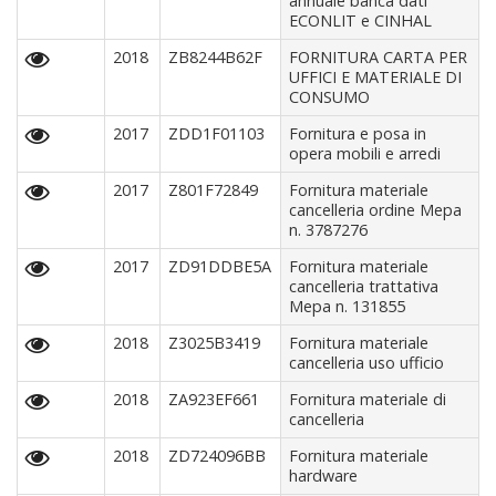
annuale banca dati
ECONLIT e CINHAL
2018
ZB8244B62F
FORNITURA CARTA PER
UFFICI E MATERIALE DI
CONSUMO
2017
ZDD1F01103
Fornitura e posa in
opera mobili e arredi
2017
Z801F72849
Fornitura materiale
cancelleria ordine Mepa
n. 3787276
2017
ZD91DDBE5A
Fornitura materiale
cancelleria trattativa
Mepa n. 131855
2018
Z3025B3419
Fornitura materiale
cancelleria uso ufficio
2018
ZA923EF661
Fornitura materiale di
cancelleria
2018
ZD724096BB
Fornitura materiale
hardware