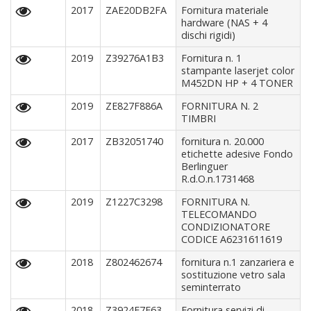
2017
ZAE20DB2FA
Fornitura materiale
hardware (NAS + 4
dischi rigidi)
2019
Z39276A1B3
Fornitura n. 1
stampante laserjet color
M452DN HP + 4 TONER
2019
ZE827F886A
FORNITURA N. 2
TIMBRI
2017
ZB32051740
fornitura n. 20.000
etichette adesive Fondo
Berlinguer
R.d.O.n.1731468
2019
Z1227C3298
FORNITURA N.
TELECOMANDO
CONDIZIONATORE
CODICE A6231611619
2018
Z802462674
fornitura n.1 zanzariera e
sostituzione vetro sala
seminterrato
2018
Z3924E7E63
Fornitura servizi di