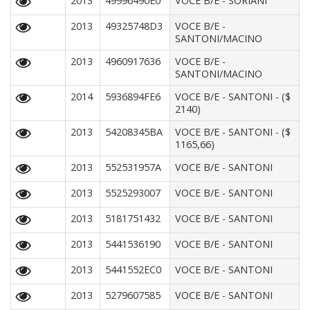
2013
49996490E0
VOCE B/E - SORIANI
2013
49325748D3
VOCE B/E -
SANTONI/MACINO
2013
4960917636
VOCE B/E -
SANTONI/MACINO
2014
5936894FE6
VOCE B/E - SANTONI - ($
2140)
2013
54208345BA
VOCE B/E - SANTONI - ($
1165,66)
2013
552531957A
VOCE B/E - SANTONI
2013
5525293007
VOCE B/E - SANTONI
2013
5181751432
VOCE B/E - SANTONI
2013
5441536190
VOCE B/E - SANTONI
2013
5441552EC0
VOCE B/E - SANTONI
2013
5279607585
VOCE B/E - SANTONI