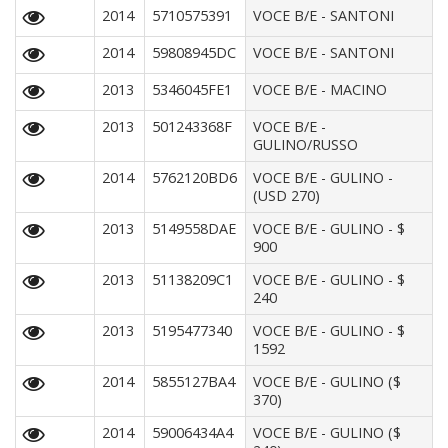
2014
5710575391
VOCE B/E - SANTONI
2014
59808945DC
VOCE B/E - SANTONI
2013
5346045FE1
VOCE B/E - MACINO
2013
501243368F
VOCE B/E -
GULINO/RUSSO
2014
5762120BD6
VOCE B/E - GULINO -
(USD 270)
2013
5149558DAE
VOCE B/E - GULINO - $
900
2013
51138209C1
VOCE B/E - GULINO - $
240
2013
5195477340
VOCE B/E - GULINO - $
1592
2014
5855127BA4
VOCE B/E - GULINO ($
370)
2014
59006434A4
VOCE B/E - GULINO ($