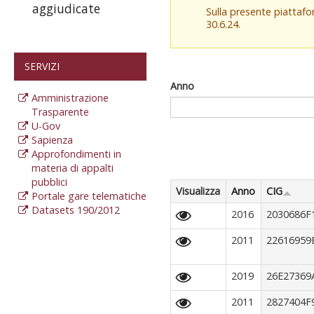
aggiudicate
Sulla presente piattaf
30.6.24.
SERVIZI
Anno
Amministrazione
Trasparente
U-Gov
Sapienza
Approfondimenti in
materia di appalti
pubblici
Visualizza
Anno
CIG
Portale gare telematiche
Datasets 190/2012
2016
2030686F
2011
22616959
2019
26E27369
2011
2827404F