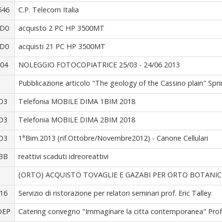
546
C.P. Telecom Italia
4D0
acquisto 2 PC HP 3500MT
4D0
acquisti 21 PC HP 3500MT
04
NOLEGGIO FOTOCOPIATRICE 25/03 - 24/06 2013
Pubblicazione articolo "The geology of the Cassino plain" Spri
D3
Telefonia MOBILE DIMA 1BIM 2018
D3
Telefonia MOBILE DIMA 2BIM 2018
D3
1°Bim.2013 (rif.Ottobre/Novembre2012) - Canone Cellulari
BB
reattivi scaduti idreoreattivi
(ORTO) ACQUISTO TOVAGLIE E GAZABI PER ORTO BOTANICO
16
Servizio di ristorazione per relatori seminari prof. Eric Talley
DEP
Catering convegno "Immaginare la citta contemporanea" Prof. 