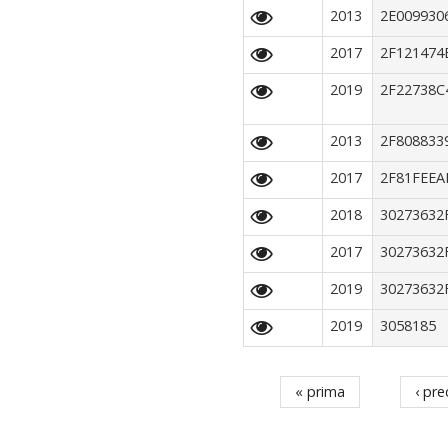
2013
2E009930
2017
2F121474
2019
2F22738C
2013
2F808833
2017
2F81FEEA
2018
30273632
2017
30273632
2019
30273632
2019
3058185
« prima
‹ pr
Pagine