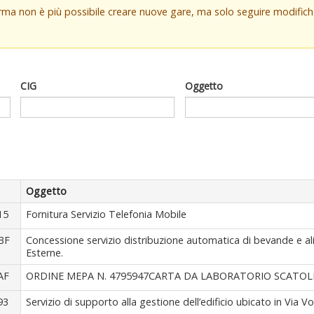
orma non è più possibile creare nuove gare, ma solo seguire modifi
CIG
Oggetto
Oggetto
15
Fornitura Servizio Telefonia Mobile
BF
Concessione servizio distribuzione automatica di bevande e alim
Esterne.
AF
ORDINE MEPA N. 4795947CARTA DA LABORATORIO SCATOLE
93
Servizio di supporto alla gestione dell’edificio ubicato in Via 