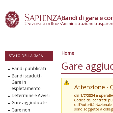
Skip to content
Bandi di gara e con
Amministrazione trasparen
Home
Tu sei qui
STATO DELLA GARA
Gare aggiu
Bandi pubblicati
Bandi scaduti -
Gare in
Attenzione - 
espletamento
Determine e Avvisi
dal 1/7/2024 è operati
Codice dei contratti pub
Gare aggiudicate
dell'Autorità Nazionale
sono soggette a colleg
Gare non