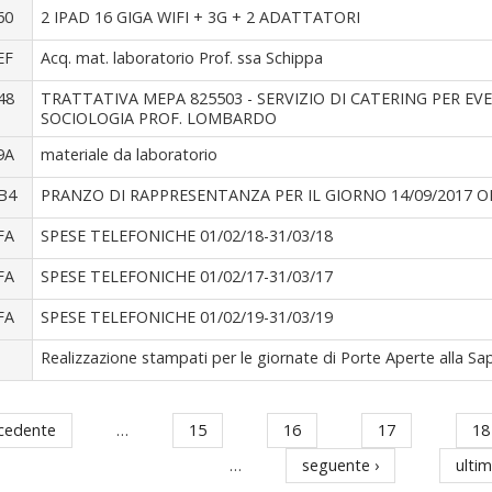
60
2 IPAD 16 GIGA WIFI + 3G + 2 ADATTATORI
EF
Acq. mat. laboratorio Prof. ssa Schippa
48
TRATTATIVA MEPA 825503 - SERVIZIO DI CATERING PER EV
SOCIOLOGIA PROF. LOMBARDO
9A
materiale da laboratorio
B4
PRANZO DI RAPPRESENTANZA PER IL GIORNO 14/09/2017 O
FA
SPESE TELEFONICHE 01/02/18-31/03/18
FA
SPESE TELEFONICHE 01/02/17-31/03/17
FA
SPESE TELEFONICHE 01/02/19-31/03/19
Realizzazione stampati per le giornate di Porte Aperte alla Sap
ecedente
…
15
16
17
18
…
seguente ›
ulti