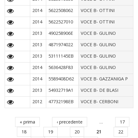
2014
5622508062
VOCE B- OTTINI
2014
5622527010
VOCE B- OTTINI
2013
490258906E
VOCE B- GULINO
2013
4871974022
VOCE B- GULINO
2013
53111145EB
VOCE B- GULINO
2014
5636428F83
VOCE B- GULINO
2014
5589408D62
VOCE B- GAZZANIGA P
2013
54932719A1
VOCE B- DE BLASI
2012
47732198EB
VOCE B- CERBONI
« prima
‹ precedente
…
17
Pagine
18
19
20
21
22