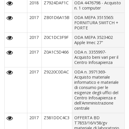
2018
Z7924DAF1C
ODA 4476798 - Acquisto
n. 1 computer
2017
ZB01D6A15B
ODA MEPA 3515565:
FORNITURA SWITCH +
PORTE
2017
Z0C1DC3F9F
ODA MEPA 3523402
Apple Imec 27"
2017
Z0A1C5D466
ODA n. 3355997-
Acquisto beni vari per il
Centro Infosapienza
2017
Z9220C0DAC
ODA n. 3971369-
Acquisto materiale
informatico e materiale
di consumo per le
esigenze degli uffici del
Centro Infosapienza e
dell'Amministrazione
centrale
2017
Z581DDC4C3
OFFERTA BD
T7853/16/V58/gv
materiale di laboratorio