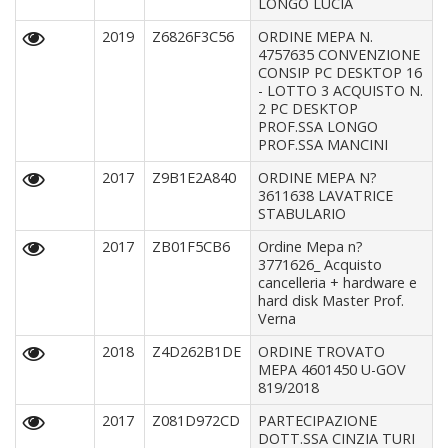
LONGO LUCIA
2019
Z6826F3C56
ORDINE MEPA N.
4757635 CONVENZIONE
CONSIP PC DESKTOP 16
- LOTTO 3 ACQUISTO N.
2 PC DESKTOP
PROF.SSA LONGO
PROF.SSA MANCINI
2017
Z9B1E2A840
ORDINE MEPA N?
3611638 LAVATRICE
STABULARIO
2017
ZB01F5CB6
Ordine Mepa n?
3771626_ Acquisto
cancelleria + hardware e
hard disk Master Prof.
Verna
2018
Z4D262B1DE
ORDINE TROVATO
MEPA 4601450 U-GOV
819/2018
2017
Z081D972CD
PARTECIPAZIONE
DOTT.SSA CINZIA TURI