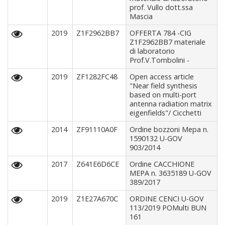
prof. Vullo dott.ssa
Mascia
2019
Z1F2962BB7
OFFERTA 784 -CIG
Z1F2962BB7 materiale
di laboratorio
Prof.V.Tombolini -
2019
ZF1282FC48
Open access article
"Near field synthesis
based on multi-port
antenna radiation matrix
eigenfields"/ Cicchetti
2014
ZF91110A0F
Ordine bozzoni Mepa n.
1590132 U-GOV
903/2014
2017
Z641E6D6CE
Ordine CACCHIONE
MEPA n. 3635189 U-GOV
389/2017
2019
Z1E27A670C
ORDINE CENCI U-GOV
113/2019 POMulti BUN
161