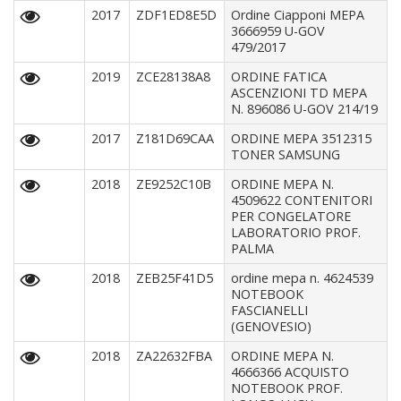
2017
ZDF1ED8E5D
Ordine Ciapponi MEPA
3666959 U-GOV
479/2017
2019
ZCE28138A8
ORDINE FATICA
ASCENZIONI TD MEPA
N. 896086 U-GOV 214/19
2017
Z181D69CAA
ORDINE MEPA 3512315
TONER SAMSUNG
2018
ZE9252C10B
ORDINE MEPA N.
4509622 CONTENITORI
PER CONGELATORE
LABORATORIO PROF.
PALMA
2018
ZEB25F41D5
ordine mepa n. 4624539
NOTEBOOK
FASCIANELLI
(GENOVESIO)
2018
ZA22632FBA
ORDINE MEPA N.
4666366 ACQUISTO
NOTEBOOK PROF.