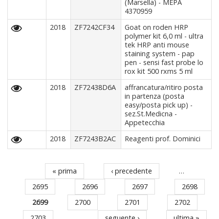
(Marsella) - MEPA
4370959
2018
ZF7242CF34
Goat on roden HRP
polymer kit 6,0 ml - ultra
tek HRP anti mouse
staining system - pap
pen - sensi fast probe lo
rox kit 500 rxms 5 ml
2018
ZF72438D6A
affrancatura/ritiro posta
in partenza (posta
easy/posta pick up) -
sez.St.Medicna -
Appetecchia
2018
ZF7243B2AC
Reagenti prof. Dominici
« prima
‹ precedente
…
Pagine
2695
2696
2697
2698
2699
2700
2701
2702
2703
…
seguente ›
ultima »