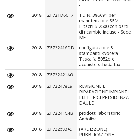
-
2018
ZF721D66F7
TD N. 386691 per
manutenzione SEM
Hitachi S-2500 con parti
di ricambio incluse - Sede
MET
2018
ZF722416DD
configurazione 3
stampanti Kyocera
Taskalfa 5052ci e
acquisto scheda fax
2018
ZF722421A6
2018
ZF722478E9
REVISIONE E
RIPARAZIONE IMPIANTI
ELETTRICI PRESIDENZA
E AULE
2018
ZF7224FC4B
prodotti laboratorio
Andolina
2018
ZF72259349
(ARDIZZONE)
PUBBLICAZIONE