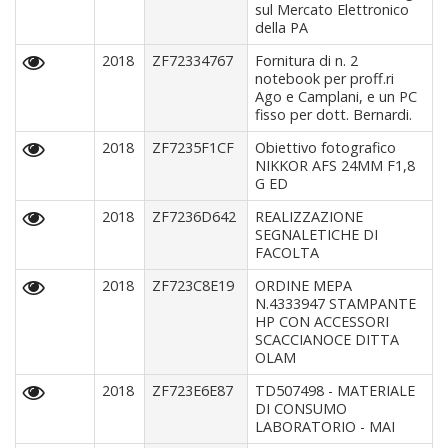
sul Mercato Elettronico
della PA
2018
ZF72334767
Fornitura di n. 2
notebook per proff.ri
Ago e Camplani, e un PC
fisso per dott. Bernardi.
2018
ZF7235F1CF
Obiettivo fotografico
NIKKOR AFS 24MM F1,8
G ED
2018
ZF7236D642
REALIZZAZIONE
SEGNALETICHE DI
FACOLTA
2018
ZF723C8E19
ORDINE MEPA
N.4333947 STAMPANTE
HP CON ACCESSORI
SCACCIANOCE DITTA
OLAM
2018
ZF723E6E87
TD507498 - MATERIALE
DI CONSUMO
LABORATORIO - MAI