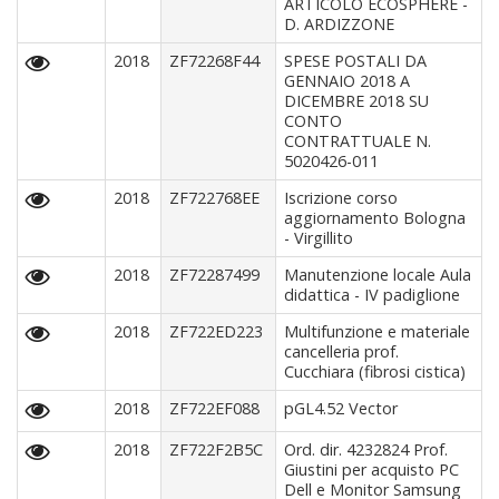
ARTICOLO ECOSPHERE -
D. ARDIZZONE
2018
ZF72268F44
SPESE POSTALI DA
GENNAIO 2018 A
DICEMBRE 2018 SU
CONTO
CONTRATTUALE N.
5020426-011
2018
ZF722768EE
Iscrizione corso
aggiornamento Bologna
- Virgillito
2018
ZF72287499
Manutenzione locale Aula
didattica - IV padiglione
2018
ZF722ED223
Multifunzione e materiale
cancelleria prof.
Cucchiara (fibrosi cistica)
2018
ZF722EF088
pGL4.52 Vector
2018
ZF722F2B5C
Ord. dir. 4232824 Prof.
Giustini per acquisto PC
Dell e Monitor Samsung