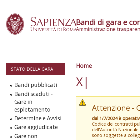
Skip to content
Bandi di gara e con
Amministrazione trasparen
Home
Tu sei qui
STATO DELLA GARA
X|
Bandi pubblicati
Bandi scaduti -
Gare in
Attenzione - 
espletamento
Determine e Avvisi
dal 1/7/2024 è operati
Codice dei contratti pub
Gare aggiudicate
dell'Autorità Nazionale
sono soggette a colleg
Gare non