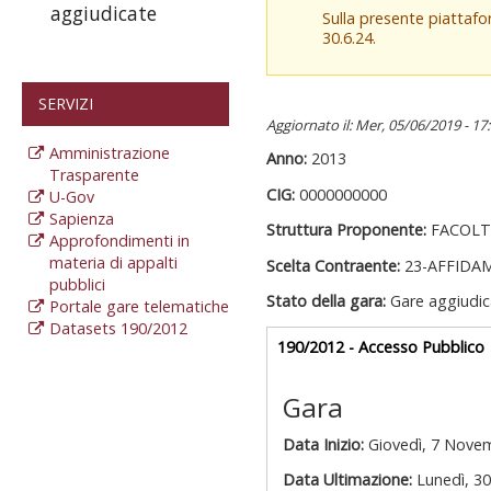
aggiudicate
Sulla presente piattaf
30.6.24.
SERVIZI
Aggiornato il: Mer, 05/06/2019 - 17
Amministrazione
Anno:
2013
Trasparente
CIG:
0000000000
U-Gov
Sapienza
Struttura Proponente:
FACOLT
Approfondimenti in
materia di appalti
Scelta Contraente:
23-AFFIDA
pubblici
Stato della gara:
Gare aggiudic
Portale gare telematiche
Datasets 190/2012
Gare appalti
190/2012 - Accesso Pubblico
a
Gara
Data Inizio:
Giovedì, 7 Nove
Data Ultimazione:
Lunedì, 3