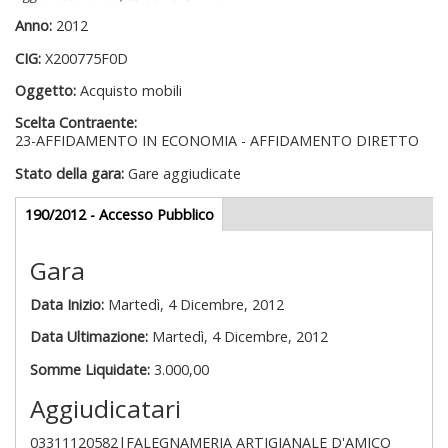
Anno:
2012
CIG:
X200775F0D
Oggetto:
Acquisto mobili
Scelta Contraente:
23-AFFIDAMENTO IN ECONOMIA - AFFIDAMENTO DIRETTO
Stato della gara:
Gare aggiudicate
Gare appalti
190/2012 - Accesso Pubblico
(scheda
attiva)
Gara
Data Inizio:
Martedì, 4 Dicembre, 2012
Data Ultimazione:
Martedì, 4 Dicembre, 2012
Somme Liquidate:
3.000,00
Aggiudicatari
03311120582|FALEGNAMERIA ARTIGIANALE D'AMICO