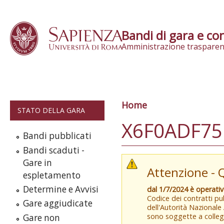
Skip to content
Bandi di gara e con
Amministrazione trasparen
Home
Tu sei qui
STATO DELLA GARA
X6F0ADF75
Bandi pubblicati
Bandi scaduti -
Gare in
Attenzione - 
espletamento
Determine e Avvisi
dal 1/7/2024 è operati
Codice dei contratti pub
Gare aggiudicate
dell'Autorità Nazionale
sono soggette a colleg
Gare non