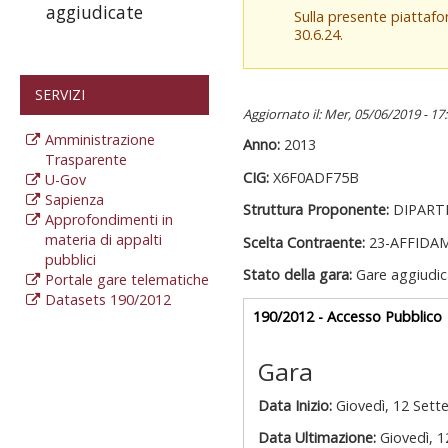
aggiudicate
Sulla presente piattaf
30.6.24.
SERVIZI
Aggiornato il: Mer, 05/06/2019 - 17
Amministrazione
Anno:
2013
Trasparente
CIG:
X6F0ADF75B
U-Gov
Sapienza
Struttura Proponente:
DIPART
Approfondimenti in
materia di appalti
Scelta Contraente:
23-AFFIDA
pubblici
Stato della gara:
Gare aggiudic
Portale gare telematiche
Datasets 190/2012
Gare appalti
190/2012 - Accesso Pubblico
a
Gara
Data Inizio:
Giovedì, 12 Sett
Data Ultimazione:
Giovedì, 