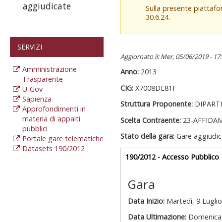
aggiudicate
Sulla presente piattaf
30.6.24.
SERVIZI
Aggiornato il: Mer, 05/06/2019 - 17
Amministrazione
Anno:
2013
Trasparente
CIG:
X7008DE81F
U-Gov
Sapienza
Struttura Proponente:
DIPART
Approfondimenti in
materia di appalti
Scelta Contraente:
23-AFFIDA
pubblici
Stato della gara:
Gare aggiudic
Portale gare telematiche
Datasets 190/2012
Gare appalti
190/2012 - Accesso Pubblico
a
Gara
Data Inizio:
Martedì, 9 Lugli
Data Ultimazione:
Domenica,