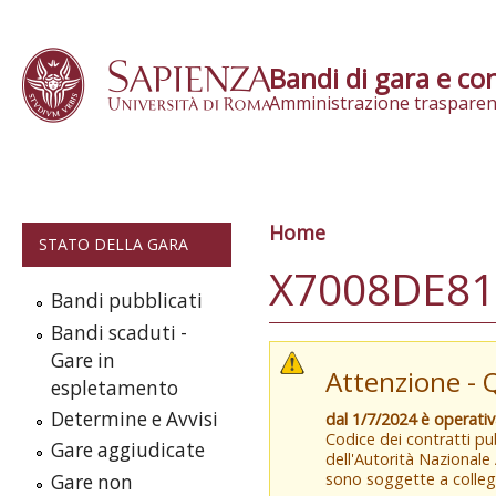
Skip to content
Bandi di gara e con
Amministrazione trasparen
Home
Tu sei qui
STATO DELLA GARA
X7008DE81
Bandi pubblicati
Bandi scaduti -
Gare in
Attenzione - 
espletamento
Determine e Avvisi
dal 1/7/2024 è operati
Codice dei contratti pub
Gare aggiudicate
dell'Autorità Nazionale
sono soggette a colleg
Gare non