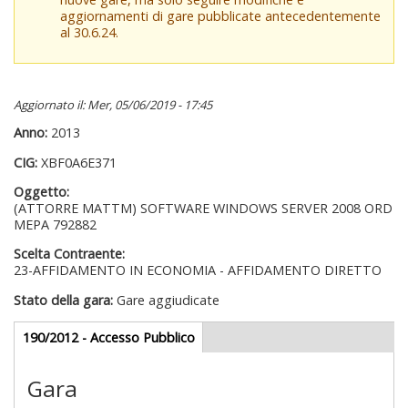
aggiornamenti di gare pubblicate antecedentemente
al 30.6.24.
Aggiornato il: Mer, 05/06/2019 - 17:45
Anno:
2013
CIG:
XBF0A6E371
Oggetto:
(ATTORRE MATTM) SOFTWARE WINDOWS SERVER 2008 ORD
MEPA 792882
Scelta Contraente:
23-AFFIDAMENTO IN ECONOMIA - AFFIDAMENTO DIRETTO
Stato della gara:
Gare aggiudicate
Gare appalti
190/2012 - Accesso Pubblico
(scheda
attiva)
Gara