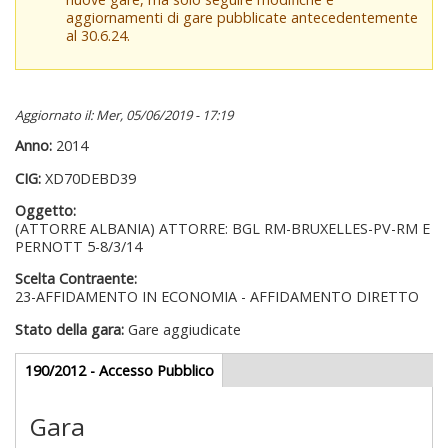
aggiornamenti di gare pubblicate antecedentemente
al 30.6.24.
Aggiornato il: Mer, 05/06/2019 - 17:19
Anno:
2014
CIG:
XD70DEBD39
Oggetto:
(ATTORRE ALBANIA) ATTORRE: BGL RM-BRUXELLES-PV-RM E
PERNOTT 5-8/3/14
Scelta Contraente:
23-AFFIDAMENTO IN ECONOMIA - AFFIDAMENTO DIRETTO
Stato della gara:
Gare aggiudicate
Gare appalti
190/2012 - Accesso Pubblico
(scheda
attiva)
Gara