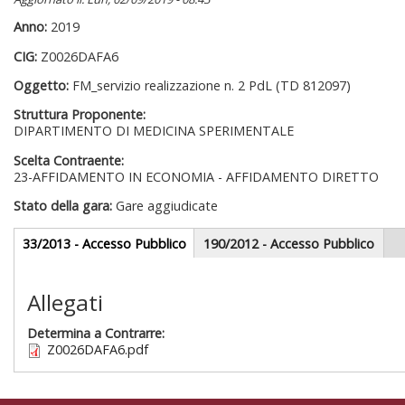
Anno:
2019
CIG:
Z0026DAFA6
Oggetto:
FM_servizio realizzazione n. 2 PdL (TD 812097)
Struttura Proponente:
DIPARTIMENTO DI MEDICINA SPERIMENTALE
Scelta Contraente:
23-AFFIDAMENTO IN ECONOMIA - AFFIDAMENTO DIRETTO
Stato della gara:
Gare aggiudicate
Gare appalti
33/2013 - Accesso Pubblico
(scheda
190/2012 - Accesso Pubblico
attiva)
Sezione redazionale
Allegati
Determina a Contrarre:
Z0026DAFA6.pdf