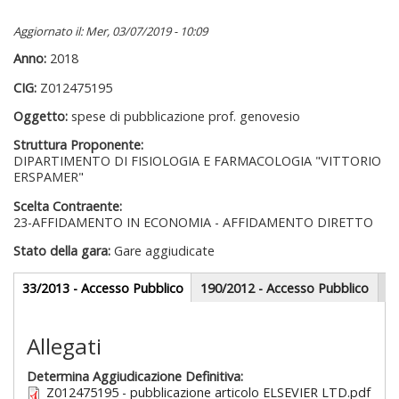
Aggiornato il: Mer, 03/07/2019 - 10:09
Anno:
2018
CIG:
Z012475195
Oggetto:
spese di pubblicazione prof. genovesio
Struttura Proponente:
DIPARTIMENTO DI FISIOLOGIA E FARMACOLOGIA "VITTORIO
ERSPAMER"
Scelta Contraente:
23-AFFIDAMENTO IN ECONOMIA - AFFIDAMENTO DIRETTO
Stato della gara:
Gare aggiudicate
Gare appalti
33/2013 - Accesso Pubblico
(scheda
190/2012 - Accesso Pubblico
attiva)
Sezione redazionale
Allegati
Determina Aggiudicazione Definitiva:
Z012475195 - pubblicazione articolo ELSEVIER LTD.pdf