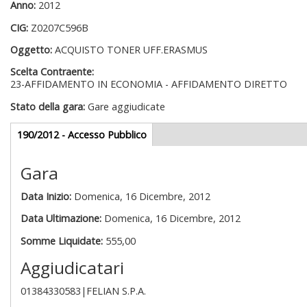
Anno:
2012
CIG:
Z0207C596B
Oggetto:
ACQUISTO TONER UFF.ERASMUS
Scelta Contraente:
23-AFFIDAMENTO IN ECONOMIA - AFFIDAMENTO DIRETTO
Stato della gara:
Gare aggiudicate
Gare appalti
190/2012 - Accesso Pubblico
(scheda
attiva)
Gara
Data Inizio:
Domenica, 16 Dicembre, 2012
Data Ultimazione:
Domenica, 16 Dicembre, 2012
Somme Liquidate:
555,00
Aggiudicatari
01384330583|FELIAN S.P.A.