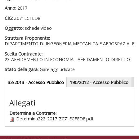
Anno:
2017
CIG:
Z071ECFED8
Oggetto:
schede video
Struttura Proponente:
DIPARTIMENTO DI INGEGNERIA MECCANICA E AEROSPAZIALE
Scelta Contraente:
23-AFFIDAMENTO IN ECONOMIA - AFFIDAMENTO DIRETTO
Stato della gara:
Gare aggiudicate
Gare appalti
33/2013 - Accesso Pubblico
(scheda
190/2012 - Accesso Pubblico
attiva)
Sezione redazionale
Allegati
Determina a Contrarre:
Determina222_2017_Z071ECFED8.pdf