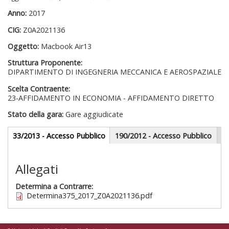
Anno:
2017
CIG:
Z0A2021136
Oggetto:
Macbook Air13
Struttura Proponente:
DIPARTIMENTO DI INGEGNERIA MECCANICA E AEROSPAZIALE
Scelta Contraente:
23-AFFIDAMENTO IN ECONOMIA - AFFIDAMENTO DIRETTO
Stato della gara:
Gare aggiudicate
Gare appalti
33/2013 - Accesso Pubblico
(scheda
190/2012 - Accesso Pubblico
attiva)
Sezione redazionale
Allegati
Determina a Contrarre:
Determina375_2017_Z0A2021136.pdf