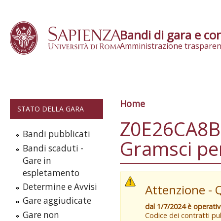
Skip to content
Bandi di gara e con
Amministrazione trasparen
Home
Tu sei qui
STATO DELLA GARA
Z0E26CA8BC|
Bandi pubblicati
Gramsci per
Bandi scaduti -
Gare in
espletamento
Determine e Avvisi
Attenzione - 
Gare aggiudicate
dal 1/7/2024 è operati
Gare non
Codice dei contratti pub