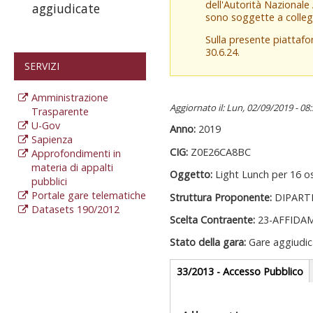
dell'Autorità Nazionale
aggiudicate
sono soggette a colleg
Sulla presente piattaf
30.6.24.
SERVIZI
Amministrazione
Aggiornato il: Lun, 02/09/2019 - 08
Trasparente
U-Gov
Anno:
2019
Sapienza
CIG:
Z0E26CA8BC
Approfondimenti in
materia di appalti
Oggetto:
Light Lunch per 16 os
pubblici
Portale gare telematiche
Struttura Proponente:
DIPART
Datasets 190/2012
Scelta Contraente:
23-AFFIDA
Stato della gara:
Gare aggiudic
Gare appalti
33/2013 - Accesso Pubblico
(
at
Sezione reda