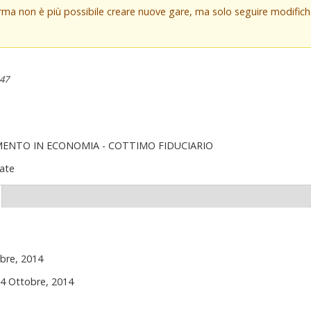
orma non è più possibile creare nuove gare, ma solo seguire modifi
:47
MENTO IN ECONOMIA - COTTIMO FIDUCIARIO
ate
(scheda
ttiva)
bre, 2014
14 Ottobre, 2014