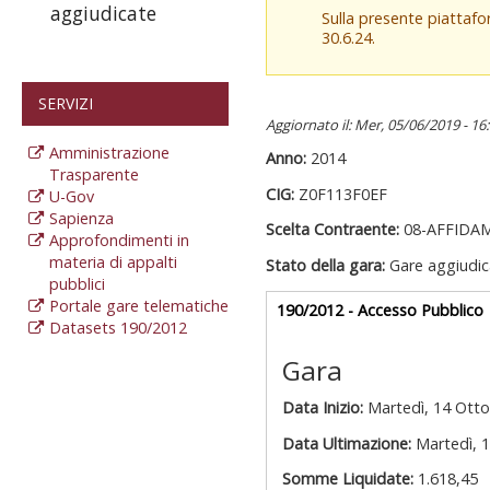
aggiudicate
Sulla presente piattaf
30.6.24.
SERVIZI
Aggiornato il: Mer, 05/06/2019 - 16
Amministrazione
Anno:
2014
Trasparente
CIG:
Z0F113F0EF
U-Gov
Sapienza
Scelta Contraente:
08-AFFIDA
Approfondimenti in
materia di appalti
Stato della gara:
Gare aggiudic
pubblici
Portale gare telematiche
Gare appalti
190/2012 - Accesso Pubblico
Datasets 190/2012
a
Gara
Data Inizio:
Martedì, 14 Otto
Data Ultimazione:
Martedì, 
Somme Liquidate:
1.618,45