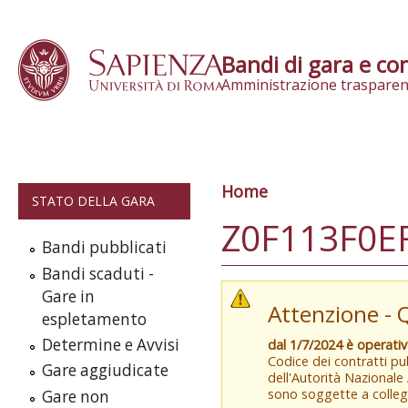
Skip to content
Bandi di gara e con
Amministrazione trasparen
Home
Tu sei qui
STATO DELLA GARA
Z0F113F0E
Bandi pubblicati
Bandi scaduti -
Gare in
Attenzione - 
espletamento
Determine e Avvisi
dal 1/7/2024 è operati
Codice dei contratti pub
Gare aggiudicate
dell'Autorità Nazionale
sono soggette a colleg
Gare non