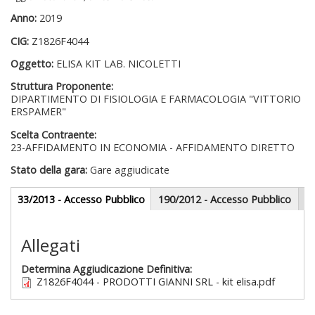
Anno:
2019
CIG:
Z1826F4044
Oggetto:
ELISA KIT LAB. NICOLETTI
Struttura Proponente:
DIPARTIMENTO DI FISIOLOGIA E FARMACOLOGIA "VITTORIO
ERSPAMER"
Scelta Contraente:
23-AFFIDAMENTO IN ECONOMIA - AFFIDAMENTO DIRETTO
Stato della gara:
Gare aggiudicate
Gare appalti
33/2013 - Accesso Pubblico
(scheda
190/2012 - Accesso Pubblico
attiva)
Sezione redazionale
Allegati
Determina Aggiudicazione Definitiva:
Z1826F4044 - PRODOTTI GIANNI SRL - kit elisa.pdf