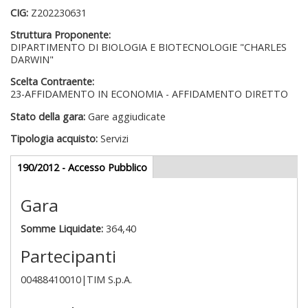
CIG:
Z202230631
Struttura Proponente:
DIPARTIMENTO DI BIOLOGIA E BIOTECNOLOGIE "CHARLES
DARWIN"
Scelta Contraente:
23-AFFIDAMENTO IN ECONOMIA - AFFIDAMENTO DIRETTO
Stato della gara:
Gare aggiudicate
Tipologia acquisto:
Servizi
Gare appalti
190/2012 - Accesso Pubblico
(scheda
attiva)
Gara
Somme Liquidate:
364,40
Partecipanti
00488410010|TIM S.p.A.