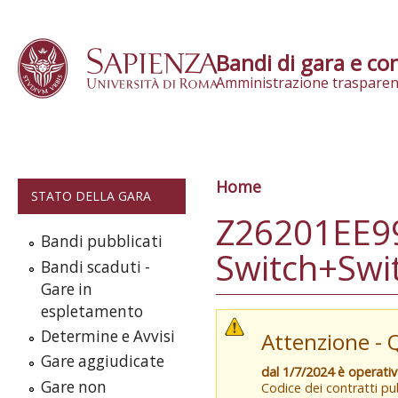
Skip to content
Bandi di gara e con
Amministrazione trasparen
Home
Tu sei qui
STATO DELLA GARA
Z26201EE99
Bandi pubblicati
Switch+Swit
Bandi scaduti -
Gare in
espletamento
Determine e Avvisi
Attenzione - 
Gare aggiudicate
dal 1/7/2024 è operati
Gare non
Codice dei contratti pub