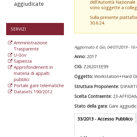
dell'Autorità Nazionale
aggiudicate
sono soggette a colleg
Sulla presente piattaf
30.6.24.
SERVIZI
Amministrazione
Aggiornato il: Gio, 04/07/2019 - 16:
Trasparente
U-Gov
Anno:
2017
Sapienza
CIG:
Z26201EE99
Approfondimenti in
materia di appalti
Oggetto:
Workstation+Hard Di
pubblici
Portale gare telematiche
Struttura Proponente:
DIPART
Datasets 190/2012
Scelta Contraente:
23-AFFIDA
Stato della gara:
Gare aggiudic
Gare appalti
33/2013 - Accesso Pubblico
(
at
Sezione reda