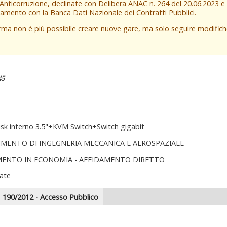
 Anticorruzione, declinate con Delibera ANAC n. 264 del 20.06.2023 
amento con la Banca Dati Nazionale dei Contratti Pubblici.
orma non è più possibile creare nuove gare, ma solo seguire modifi
45
sk interno 3.5"+KVM Switch+Switch gigabit
IMENTO DI INGEGNERIA MECCANICA E AEROSPAZIALE
MENTO IN ECONOMIA - AFFIDAMENTO DIRETTO
ate
scheda
190/2012 - Accesso Pubblico
tiva)
zionale