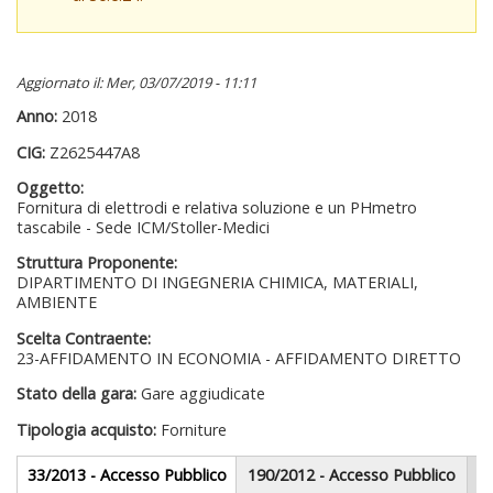
Aggiornato il: Mer, 03/07/2019 - 11:11
Anno:
2018
CIG:
Z2625447A8
Oggetto:
Fornitura di elettrodi e relativa soluzione e un PHmetro
tascabile - Sede ICM/Stoller-Medici
Struttura Proponente:
DIPARTIMENTO DI INGEGNERIA CHIMICA, MATERIALI,
AMBIENTE
Scelta Contraente:
23-AFFIDAMENTO IN ECONOMIA - AFFIDAMENTO DIRETTO
Stato della gara:
Gare aggiudicate
Tipologia acquisto:
Forniture
Gare appalti
33/2013 - Accesso Pubblico
(scheda
190/2012 - Accesso Pubblico