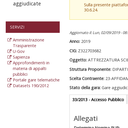
aggiudicate
Sulla presente piattaf
30.6.24.
SERVIZI
Aggiornato il: Lun, 02/09/2019 - 08
Amministrazione
Anno:
2019
Trasparente
CIG:
Z322703682
U-Gov
Sapienza
Oggetto:
ATTREZZATURA SCIEN
Approfondimenti in
materia di appalti
Struttura Proponente:
DIPART
pubblici
Scelta Contraente:
23-AFFIDA
Portale gare telematiche
Datasets 190/2012
Stato della gara:
Gare aggiudic
Gare appalti
33/2013 - Accesso Pubblico
(
at
Sezione reda
Allegati
Determina Nomina RUP: