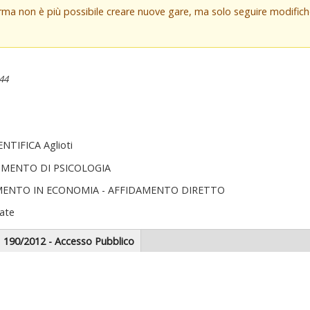
orma non è più possibile creare nuove gare, ma solo seguire modifi
:44
TIFICA Aglioti
IMENTO DI PSICOLOGIA
MENTO IN ECONOMIA - AFFIDAMENTO DIRETTO
ate
scheda
190/2012 - Accesso Pubblico
tiva)
zionale