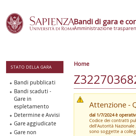
Skip to content
Bandi di gara e con
Amministrazione trasparen
Home
Tu sei qui
STATO DELLA GARA
Z322703682
Bandi pubblicati
Bandi scaduti -
Gare in
Attenzione - 
espletamento
Determine e Avvisi
dal 1/7/2024 è operati
Codice dei contratti pub
Gare aggiudicate
dell'Autorità Nazionale
sono soggette a colleg
Gare non