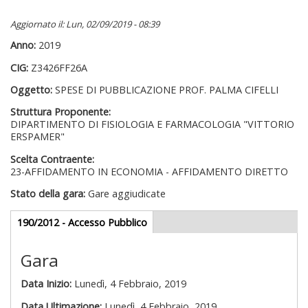
Aggiornato il: Lun, 02/09/2019 - 08:39
Anno:
2019
CIG:
Z3426FF26A
Oggetto:
SPESE DI PUBBLICAZIONE PROF. PALMA CIFELLI
Struttura Proponente:
DIPARTIMENTO DI FISIOLOGIA E FARMACOLOGIA "VITTORIO
ERSPAMER"
Scelta Contraente:
23-AFFIDAMENTO IN ECONOMIA - AFFIDAMENTO DIRETTO
Stato della gara:
Gare aggiudicate
Gare appalti
190/2012 - Accesso Pubblico
(scheda
attiva)
Gara
Data Inizio:
Lunedì, 4 Febbraio, 2019
Data Ultimazione:
Lunedì, 4 Febbraio, 2019