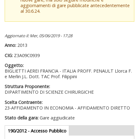
aggiornamenti di gare pubblicate antecedentemente
al 30.6.24.
Aggiornato il: Mer, 05/06/2019 - 17:28
Anno:
2013
CIG:
Z3A09C0939
Oggetto:
BIGLIETTI AEREI FRANCIA - ITALIA PROFF. PENAULT Llorca F.
e Merlin J.L. Dott. TAC Prof. Filippini
Struttura Proponente:
DIPARTIMENTO DI SCIENZE CHIRURGICHE
Scelta Contraente:
23-AFFIDAMENTO IN ECONOMIA - AFFIDAMENTO DIRETTO
Stato della gara:
Gare aggiudicate
Gare appalti
190/2012 - Accesso Pubblico
(scheda
attiva)