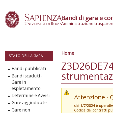
Skip to content
Bandi di gara e con
Amministrazione trasparen
Home
Tu sei qui
STATO DELLA GARA
Z3D26DE74F
Bandi pubblicati
strumentazi
Bandi scaduti -
Gare in
espletamento
Determine e Avvisi
Attenzione - 
Gare aggiudicate
dal 1/7/2024 è operati
Gare non
Codice dei contratti pub