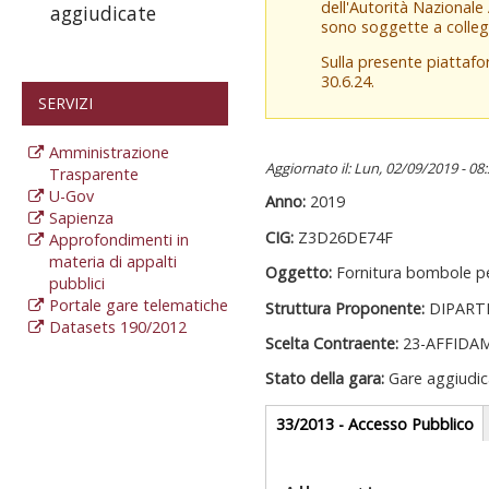
dell'Autorità Nazionale
aggiudicate
sono soggette a colleg
Sulla presente piattaf
30.6.24.
SERVIZI
Amministrazione
Aggiornato il: Lun, 02/09/2019 - 08
Trasparente
U-Gov
Anno:
2019
Sapienza
CIG:
Z3D26DE74F
Approfondimenti in
materia di appalti
Oggetto:
Fornitura bombole per
pubblici
Portale gare telematiche
Struttura Proponente:
DIPART
Datasets 190/2012
Scelta Contraente:
23-AFFIDA
Stato della gara:
Gare aggiudic
Gare appalti
33/2013 - Accesso Pubblico
(
at
Sezione reda