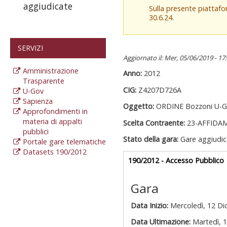
aggiudicate
Sulla presente piattaf
30.6.24.
SERVIZI
Aggiornato il: Mer, 05/06/2019 - 17
Amministrazione
Anno:
2012
Trasparente
CIG:
Z4207D726A
U-Gov
Sapienza
Oggetto:
ORDINE Bozzoni U-G
Approfondimenti in
materia di appalti
Scelta Contraente:
23-AFFIDA
pubblici
Stato della gara:
Gare aggiudic
Portale gare telematiche
Datasets 190/2012
Gare appalti
190/2012 - Accesso Pubblico
a
Gara
Data Inizio:
Mercoledì, 12 D
Data Ultimazione:
Martedì, 