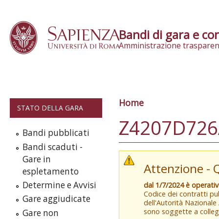
Skip to content
Bandi di gara e con
Amministrazione trasparen
Home
Tu sei qui
STATO DELLA GARA
Z4207D726
Bandi pubblicati
Bandi scaduti -
Gare in
Attenzione - 
espletamento
Determine e Avvisi
dal 1/7/2024 è operati
Codice dei contratti pub
Gare aggiudicate
dell'Autorità Nazionale
sono soggette a colleg
Gare non